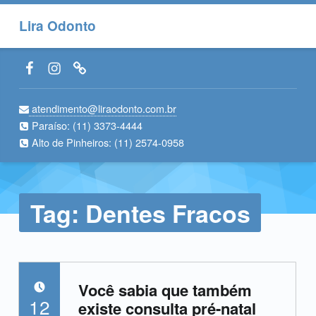
Lira Odonto
Facebook LiraOdonto
Instagram LiraOdonto
Site LiraOdonto
atendimento@liraodonto.com.br
Paraíso:
(11) 3373-4444
Alto de Pinheiros:
(11) 2574-0958
Tag:
Dentes Fracos
Você sabia que também
POSTADO EM:
12
existe consulta pré-natal