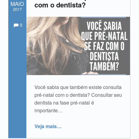
MAIO
com o dentista?
2017
Comments:
Comentários:
Escrito por:
admin
0
Você sabia que também existe consulta
pré-natal com o dentista? Consultar seu
dentista na fase pré-natal é
importante…
“Você sabia que também existe consulta pré-natal com o dentista?”
Veja mais
…