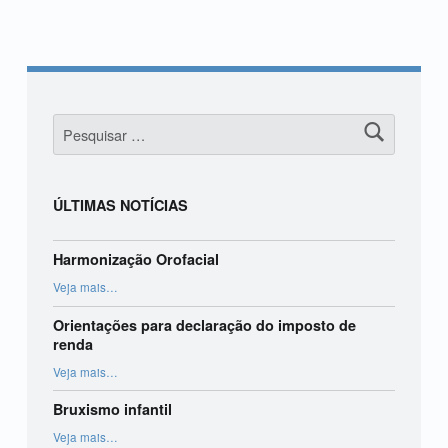
Pesquisar por:
ÚLTIMAS NOTÍCIAS
Harmonização Orofacial
“Harmonização Orofacial”
Veja mais
…
Orientações para declaração do imposto de
renda
“Orientações para declaração do imposto de renda”
Veja mais
…
Bruxismo infantil
“Bruxismo infantil”
Veja mais
…