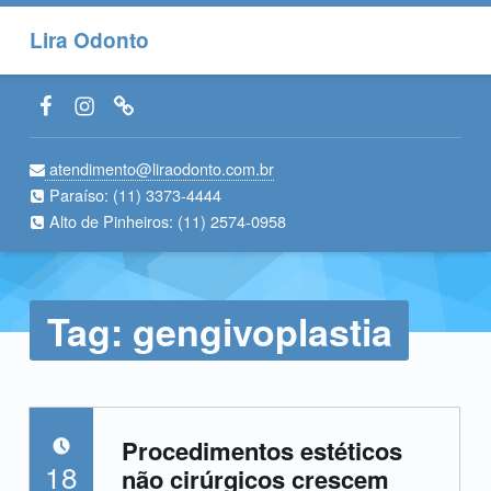
Lira Odonto
Facebook LiraOdonto
Instagram LiraOdonto
Site LiraOdonto
atendimento@liraodonto.com.br
Paraíso:
(11) 3373-4444
Alto de Pinheiros:
(11) 2574-0958
Tag:
gengivoplastia
Procedimentos estéticos
POSTADO EM:
18
não cirúrgicos crescem