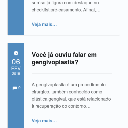
sorriso já figura com destaque no
checklist pré-casamento. Afinal,…
“Noivos já incluem procedimentos odontológicos na lista pré-casamento”
Veja mais
…
Você já ouviu falar em
POSTADO EM:
06
gengivoplastia?
FEV
2019
Comments:
Comentários:
A gengivoplastia é um procedimento
Escrito por:
admin
0
cirúrgico, também conhecido como
plástica gengival, que está relacionado
à recuperação do contorno…
“Você já ouviu falar em gengivoplastia?”
Veja mais
…