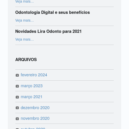
Veja mais
…
Odontologia Digital e seus benefícios
“Odontologia Digital e seus benefícios”
Veja mais
…
Novidades Lira Odonto para 2021
“Novidades Lira Odonto para 2021”
Veja mais
…
ARQUIVOS
fevereiro 2024
março 2023
março 2021
dezembro 2020
novembro 2020
outubro 2020