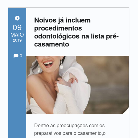
Noivos já incluem
POSTADO EM:
09
procedimentos
MAIO
odontológicos na lista pré-
2019
casamento
Comments:
Comentários:
Escrito por:
admin
0
Dentre as preocupações com os
preparativos para o casamento,o