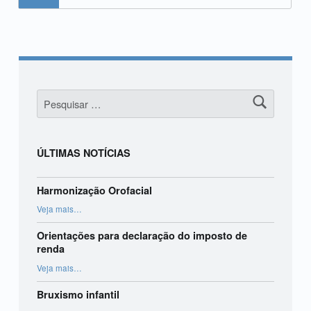
Pesquisar por:
ÚLTIMAS NOTÍCIAS
Harmonização Orofacial
“Harmonização Orofacial”
Veja mais
…
Orientações para declaração do imposto de
renda
“Orientações para declaração do imposto de renda”
Veja mais
…
Bruxismo infantil
“Bruxismo infantil”