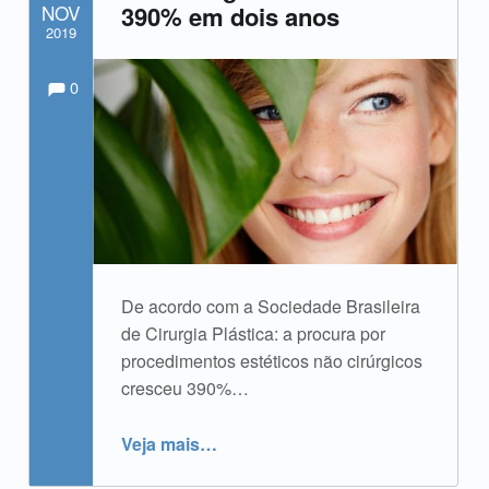
NOV
390% em dois anos
2019
Comments:
Comentários:
Escrito por:
admin
0
De acordo com a Sociedade Brasileira
de Cirurgia Plástica: a procura por
procedimentos estéticos não cirúrgicos
cresceu 390%…
“Procedimentos estéticos não cirúrgicos crescem 390% em dois anos”
Veja mais
…