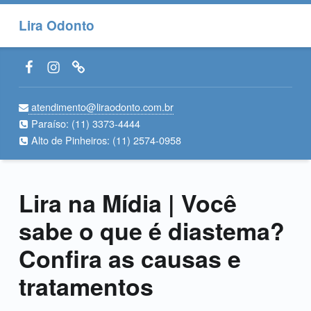
Lira Odonto
Facebook LiraOdonto
Instagram LiraOdonto
Site LiraOdonto
atendimento@liraodonto.com.br
Paraíso:
(11) 3373-4444
Alto de Pinheiros:
(11) 2574-0958
Lira na Mídia | Você
sabe o que é diastema?
Confira as causas e
tratamentos