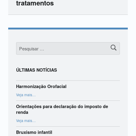
tratamentos
Skip back to main navigation
Pesquisar por:
ÚLTIMAS NOTÍCIAS
Harmonização Orofacial
“Harmonização Orofacial”
Veja mais
…
Orientações para declaração do imposto de
renda
“Orientações para declaração do imposto de renda”
Veja mais
…
Bruxismo infantil