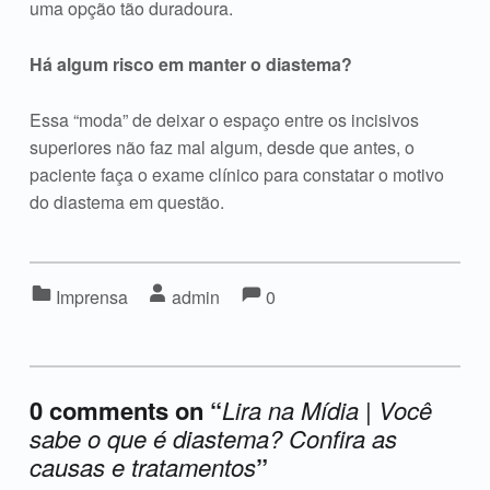
uma opção tão duradoura.
Há algum risco em manter o diastema?
Essa “moda” de deixar o espaço entre os incisivos
superiores não faz mal algum, desde que antes, o
paciente faça o exame clínico para constatar o motivo
do diastema em questão.
Comments:
Comentários:
Categorizado em:
Escrito por:
Imprensa
admin
0
0 comments on “
Lira na Mídia | Você
sabe o que é diastema? Confira as
causas e tratamentos
”