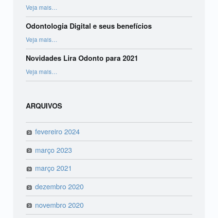
“Bruxismo infantil”
Veja mais
…
Odontologia Digital e seus benefícios
“Odontologia Digital e seus benefícios”
Veja mais
…
Novidades Lira Odonto para 2021
“Novidades Lira Odonto para 2021”
Veja mais
…
ARQUIVOS
fevereiro 2024
março 2023
março 2021
dezembro 2020
novembro 2020