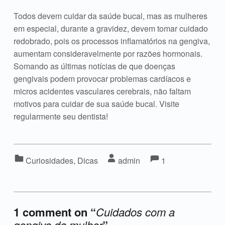
Todos devem cuidar da saúde bucal, mas as mulheres
em especial, durante a gravidez, devem tomar cuidado
redobrado, pois os processos inflamatórios na gengiva,
aumentam consideravelmente por razões hormonais.
Somando as últimas notícias de que doenças
gengivais podem provocar problemas cardíacos e
micros acidentes vasculares cerebrais, não faltam
motivos para cuidar de sua saúde bucal. Visite
regularmente seu dentista!
Comments:
Comentários:
Categorizado em:
Escrito por:
Curiosidades
,
Dicas
admin
1
1 comment on “
Cuidados com a
gengiva da mulher
”