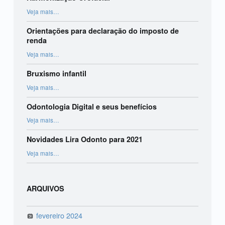
“Harmonização Orofacial”
Veja mais
…
Orientações para declaração do imposto de
renda
“Orientações para declaração do imposto de renda”
Veja mais
…
Bruxismo infantil
“Bruxismo infantil”
Veja mais
…
Odontologia Digital e seus benefícios
“Odontologia Digital e seus benefícios”
Veja mais
…
Novidades Lira Odonto para 2021
“Novidades Lira Odonto para 2021”
Veja mais
…
ARQUIVOS
fevereiro 2024