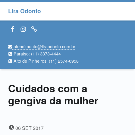
Lira Odonto
Facebook LiraOdonto
Instagram LiraOdonto
Site LiraOdonto
atendimento@liraodonto.com.br
Paraíso:
(11) 3373-4444
Alto de Pinheiros:
(11) 2574-0958
Cuidados com a
gengiva da mulher
POSTADO EM:
06
SET
2017