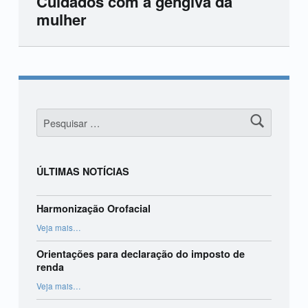
Cuidados com a gengiva da
mulher
Skip back to main navigation
Pesquisar por:
ÚLTIMAS NOTÍCIAS
Harmonização Orofacial
“Harmonização Orofacial”
Veja mais
…
Orientações para declaração do imposto de
renda
“Orientações para declaração do imposto de renda”
Veja mais
…