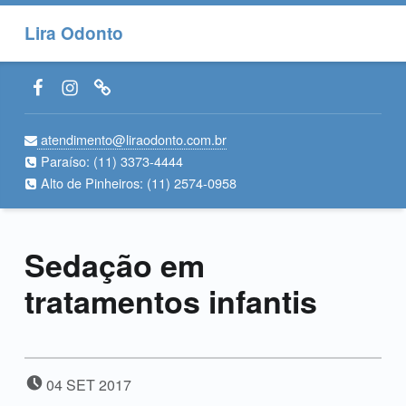
Lira Odonto
Facebook LiraOdonto
Instagram LiraOdonto
Site LiraOdonto
atendimento@liraodonto.com.br
Paraíso:
(11) 3373-4444
Alto de Pinheiros:
(11) 2574-0958
Sedação em
tratamentos infantis
POSTADO EM:
04
SET
2017